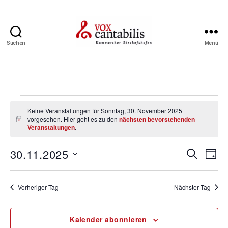
Suchen
Menü
Vox
Cantabilis
Veranstaltungen
Keine Veranstaltungen für Sonntag, 30. November 2025
für
vorgesehen. Hier geht es zu den
nächsten bevorstehenden
H
Veranstaltungen
.
i
n
Sonntag,
w
V
V
30.11.2025
S
e
T
30.
u
i
D
e
a
e
s
c
a
g
November
h
r
t
Vorheriger Tag
Nächster Tag
r
e
u
2025
a
m
a
w
Kalender abonnieren
n